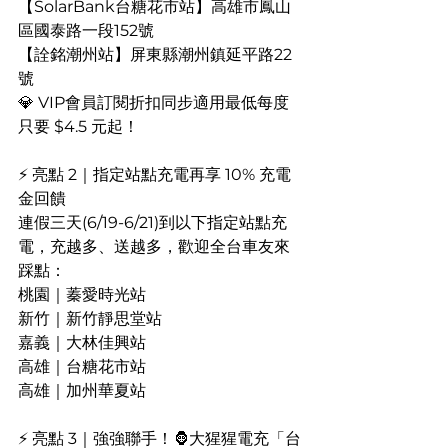
【SolarBank台糖花市站】高雄市鳳山
區國泰路一段152號
【詮銘潮州站】屏東縣潮州鎮延平路22
號
💎 VIP會員訂閱折扣同步適用最低每度
只要 $4.5 元起！
⚡ 亮點 2｜指定站點充電再享 10% 充電
金回饋
連假三天(6/19-6/21)到以下指定站點充
電，充越多、送越多，歡迎全台車友來
踩點：
桃園｜蓁愛時光站
新竹｜新竹靜思堂站
嘉義｜大林佳興站
高雄｜台糖花市站
高雄｜加州華夏站
⚡ 亮點 3｜強強聯手！🦍大猩猩電充「台