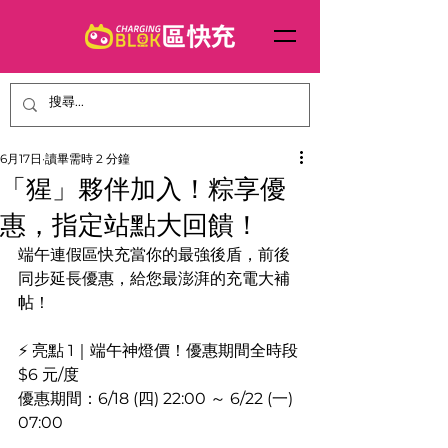
6月17日
讀畢需時 2 分鐘
「猩」夥伴加入！粽享優
惠，指定站點大回饋！
端午連假區快充當你的最強後盾，前後
同步延長優惠，給您最澎湃的充電大補
帖！
⚡ 亮點 1｜端午神燈價！優惠期間全時段 
$6 元/度
優惠期間：6/18 (四) 22:00 ～ 6/22 (一) 
07:00