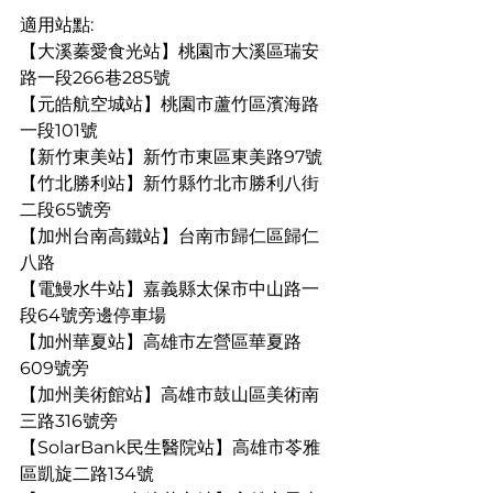
適用站點:
【大溪蓁愛食光站】桃園市大溪區瑞安
路一段266巷285號
【元皓航空城站】桃園市蘆竹區濱海路
一段101號
【新竹東美站】新竹市東區東美路97號
【竹北勝利站】新竹縣竹北市勝利八街
二段65號旁
【加州台南高鐵站】台南市歸仁區歸仁
八路
【電鰻水牛站】嘉義縣太保市中山路一
段64號旁邊停車場
【加州華夏站】高雄市左營區華夏路
609號旁
【加州美術館站】高雄市鼓山區美術南
三路316號旁
【SolarBank民生醫院站】高雄市苓雅
區凱旋二路134號