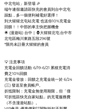
中北屯站」新登場 🎉
端午連假邀請區快充的會員到台中北屯
踩點，多一個便利補電好選擇！
到大猩猩北屯站充電 也送你10%充電金
回饋！！中部的車主快把握機會
🌟 (漫遊站) 台中｜🦍大猩猩北屯:台中市
北屯區梅川東路五段296號
*限尚未註冊大猩猩的會員
💡 注意事項
充電金回饋活動: 6/19-6/21 累積充電消
費之10%回饋
充電金發放：回饋之充電金統一於 6/24 
(三) 發送至會員帳戶。
折抵限制：充電金無使用期限，但「僅
可折抵區快充自家站點」的充電服務費
（不含漫遊站點）。
VIP會員: 優惠價和訂閱制折扣不影響，