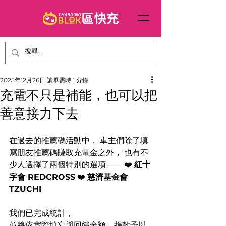
2025年12月26日
讀畢需時 1 分鐘
充電不只是補能，也可以把
善意接力下去
在過去的推薦碼活動中， 車主們除了填
寫朋友推薦碼賺取充電金之外， 也有不
少人選擇了兩個特別的選項—— ❤️ 
紅十
字會 REDCROSS
 ❤️ 
慈濟基金會 
TZUCHI
我們已完成統計，
並將依實際填寫與回饋金額，捐款予以