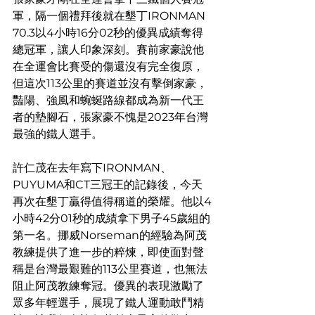
軍，隔一個禮拜後就在墾丁IRONMAN 
70.3以4小時16分02秒的優異成績奪得
總冠軍，讓人印象深刻。賽前家豪說他
在全運會比賽受的傷還沒有完全復原，
但這次113公里的賽道並沒有擊倒家豪，
豔陽、強風和蜿蜒路線都成為新一代王
者的墊腳石，張家豪不愧是2023年台灣
最強的鐵人選手。
許仁茂在去年寫下IRONMAN、
PUYUMA和CT三冠王的記錄後，今天
再次在墾丁贏得值得稱道的榮耀。他以4
小時42分01秒的成績拿下男子45歲組的
第一名。挪威Norseman的經驗為阿茂
教練提供了進一步的粹煉，即使面對聲
稱是台灣最艱難的113公里賽道，也無法
阻止阿茂教練奪冠。優異的表現激勵了
眾多年輕選手，展現了鐵人運動敢鬥精