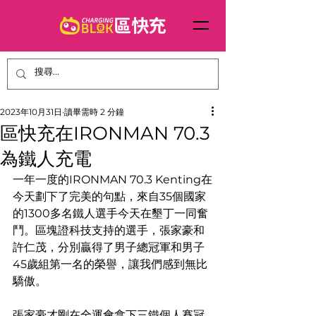
2023年10月31日
讀畢需時 2 分鐘
區快充在IRONMAN 70.3
為鐵人充電
一年一度的IRONMAN 70.3 Kenting在
今天劃下了完美的句點，來自35個國家
的1300多名鐵人選手今天在墾丁一同奮
鬥。區塊證科技支持的選手，張家豪和
許仁茂，分別贏得了男子總冠軍和男子
45歲組第一名的榮譽，讓我們感到無比
驕傲。
張家豪才剛在全運會拿下三鐵個人賽冠