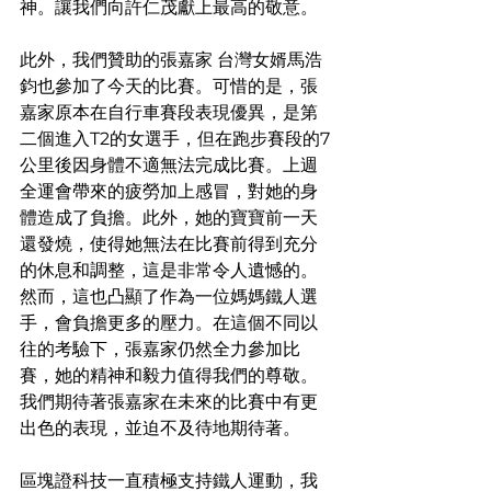
神。讓我們向許仁茂獻上最高的敬意。
此外，我們贊助的張嘉家 台灣女婿馬浩
鈞也參加了今天的比賽。可惜的是，張
嘉家原本在自行車賽段表現優異，是第
二個進入T2的女選手，但在跑步賽段的7
公里後因身體不適無法完成比賽。上週
全運會帶來的疲勞加上感冒，對她的身
體造成了負擔。此外，她的寶寶前一天
還發燒，使得她無法在比賽前得到充分
的休息和調整，這是非常令人遺憾的。
然而，這也凸顯了作為一位媽媽鐵人選
手，會負擔更多的壓力。在這個不同以
往的考驗下，張嘉家仍然全力參加比
賽，她的精神和毅力值得我們的尊敬。
我們期待著張嘉家在未來的比賽中有更
出色的表現，並迫不及待地期待著。
區塊證科技一直積極支持鐵人運動，我