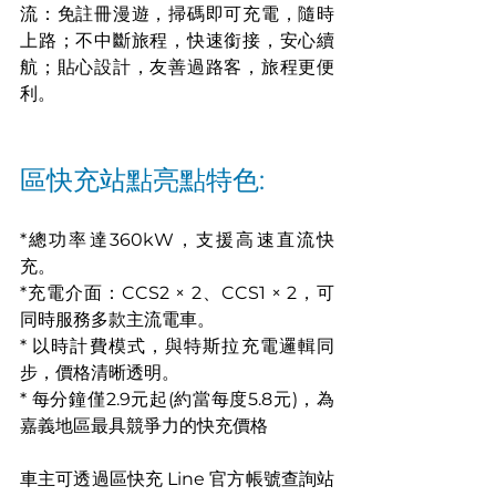
流：免註冊漫遊，掃碼即可充電，隨時
上路；不中斷旅程，快速銜接，安心續
航；貼心設計，友善過路客，旅程更便
利。
區快充站點亮點特色:
*總功率達360kW，支援高速直流快
充。
*充電介面：CCS2 × 2、CCS1 × 2，可
同時服務多款主流電車。
* 以時計費模式，與特斯拉充電邏輯同
步，價格清晰透明。
* 每分鐘僅2.9元起(約當每度5.8元)，為
嘉義地區最具競爭力的快充價格
車主可透過區快充 Line 官方帳號查詢站