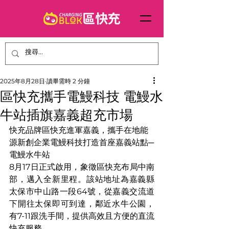
2025年8月28日
讀畢需時 2 分鐘
區快充攜手電鰻科技 電鰻水
牛站插旗嘉義超充市場
快充品牌區快充進軍嘉義，攜手在地能
源新創企業電鰻科技打造首座嘉義站點─
電鰻水牛站
8月17日正式啟用，象徵區快充布局中南
部，邁入全新里程。該站地址為嘉義縣
太保市中山路一段64號，從嘉義交流道
下開往太保即可到達，鄰近水牛公園，
有7-11跟洗手間，提供高效且方便的直流
快充服務，