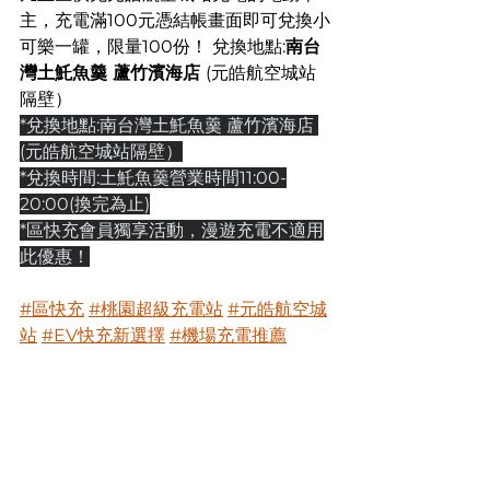
主，充電滿100元憑結帳畫面即可兌換小
可樂一罐，限量100份！ 兌換地點:
南台
灣土魠魚羹 蘆竹濱海店 
(元皓航空城站
隔壁）
*兌換地點:南台灣土魠魚羹 蘆竹濱海店 
(元皓航空城站隔壁）
*兌換時間:土魠魚羹營業時間11:00-
20:00(換完為止)
*區快充會員獨享活動，漫遊充電不適用
此優惠！
#區快充
#桃園超級充電站
#元皓航空城
站
#EV快充新選擇
#機場充電推薦