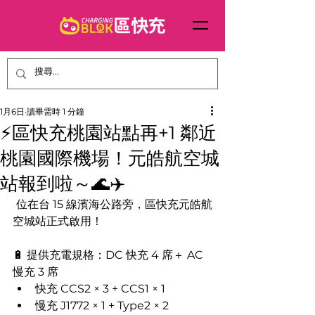
1月6日
讀畢需時 1 分鐘
⚡區快充桃園站點再+1 鄰近
桃園國際機場！元皓航空城
站報到啦～🌊✈️
位在台 15 線濱海公路旁，區快充元皓航
空城站正式啟用！
🔋 提供充電規格：DC 快充 4 席＋ AC 
慢充 3 席
快充 CCS2 × 3 + CCS1 × 1
慢充 J1772 × 1 + Type2 × 2