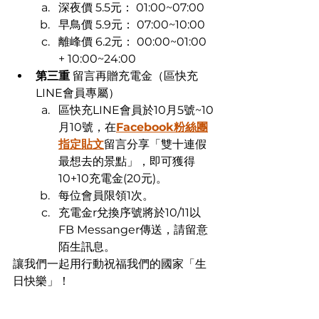
深夜價 5.5元： 01:00~07:00​
早鳥價 5.9元： 07:00~10:00​
離峰價 6.2元： 00:00~01:00 
+ 10:00~24:00​
第三重
 留言再贈充電金（區快充
LINE會員專屬）​
區快充LINE會員於10月5號~10
月10號，在
Facebook粉絲團
指定貼文
留言分享「雙十連假
最想去的景點」，即可獲得
10+10充電金(20元)。​
每位會員限領1次。​
充電金r兌換序號將於10/11以
FB Messanger傳送，請留意
陌生訊息。
​讓我們一起用行動祝福我們的國家「生
日快樂」！