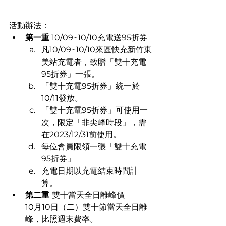
活動辦法：
第一重
 10/09~10/10充電送95折券​
凡10/09~10/10來區快充新竹東
美站充電者，致贈「雙十充電
95折券」一張。
「雙十充電95折券」統一於
10/11發放。​
「雙十充電95折券」可使用一
次，限定「非尖峰時段」，需
在2023/12/31前使用。​
每位會員限領一張「雙十充電
95折券」
充電日期以充電結束時間計
算。
第二重 
雙十當天全日離峰價​
10月10日（二）雙十節當天全日離
峰，比照週末費率。​