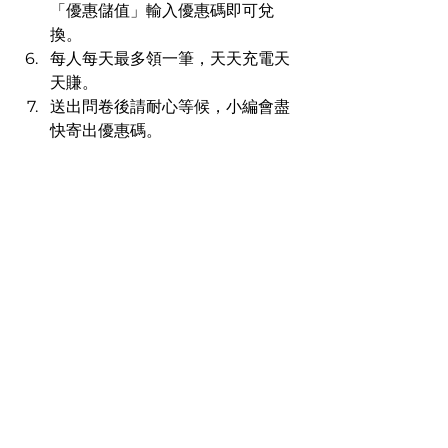
「優惠儲值」輸入優惠碼即可兌
換。
每人每天最多領一筆，天天充電天
天賺。
送出問卷後請耐心等候，小編會盡
快寄出優惠碼。