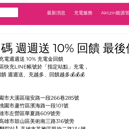
最新消息
充電服務
Aktzin能
加碼 週週送 10% 回饋 最
電週週送 10% 充電金回饋
使用區快充LINE帳號於「指定站點」充電，
回饋 週週送、充越多、回饋越多💰💰💰
園市大溪區瑞安路一段266巷285號
桃園市蘆竹區濱海路一段101號
雄市左營區華夏路609號旁
高雄市鼓山區美術南三路316號旁