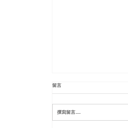
留言
撰寫留言......
⚡區快充頭份站點+1