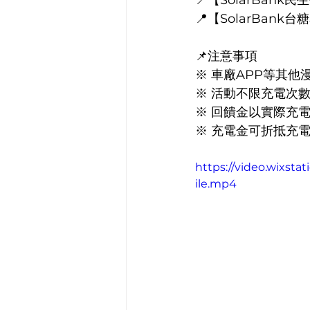
📍【SolarBan
📍【SolarBan
📌注意事項
※ 車廠APP等其他
※ 活動不限充電次
※ 回饋金以實際充
※ 充電金可折抵充
https://video.wixs
ile.mp4