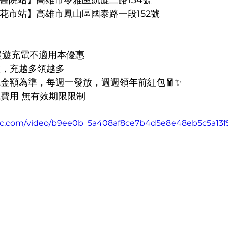
k民生醫院站】高雄市苓雅區凱旋二路134號
k台糖花市站】高雄市鳳山區國泰路一段152號
漫遊充電不適用本優惠 
數，充越多領越多
電金額為準，每週一發放，週週領年前紅包🧧✨
電費用 無有效期限限制
tatic.com/video/b9ee0b_5a408af8ce7b4d5e8e48eb5c5a13