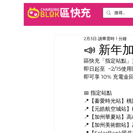
2月3日
讀畢需時 1 分鐘
📣 新年
區快充「指定站點」充
即日起至  ~2/15
即可享 10% 充電金
📅 指定站點
📍【蓁愛時光站】桃
📍【元皓航空城站】
📍【加州華夏站】高
📍【加州美術館站】