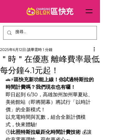
2025年6月12日
讀畢需時 1 分鐘
＂時＂在優惠 離峰費率最低
每分鐘4.1元起！
🚗⚡️
區快充新功能上線！你試過特斯拉的
時間計費嗎？我們現在也有囉！
即日起到 6/30，高雄加州加州華夏站、
美術館站（即將開幕）將試行「以時計
價」的全新模式！
以充電時間與瓦數，組合全新計價模
式，快來體驗!
🕒
比照特斯拉級距化時間計費技術
 💰讓
你充電更彈性、荷包更省心～