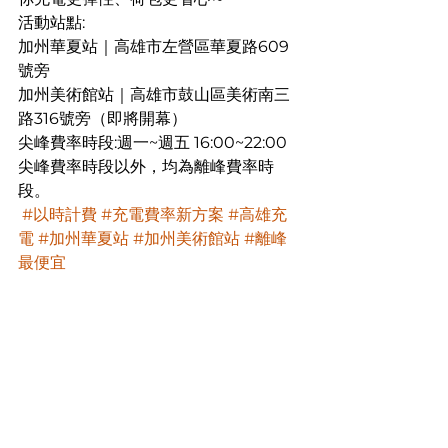
活動站點:
加州華夏站｜高雄市左營區華夏路609
號旁
加州美術館站｜高雄市鼓山區美術南三
路316號旁（即將開幕）
尖峰費率時段:週一~週五 16:00~22:00
尖峰費率時段以外，均為離峰費率時
段。
#以時計費
#充電費率新方案
#高雄充
電
#加州華夏站
#加州美術館站
#離峰
最便宜