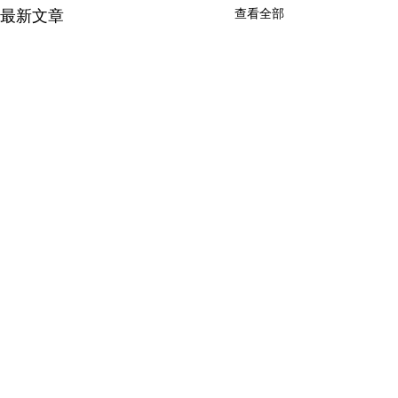
查看全部
最新文章
留言
賓士星願行