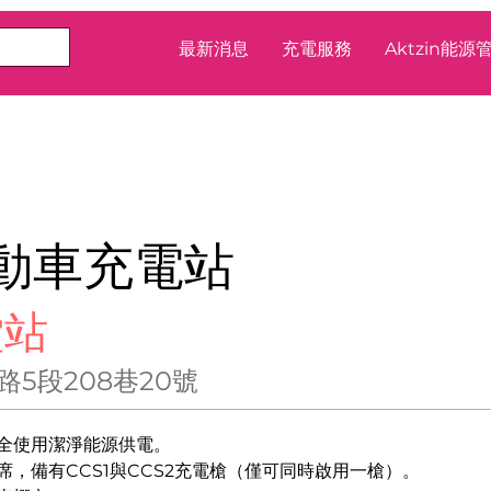
最新消息
充電服務
Aktzin能
電動車充電站
堂站
5段208巷20號
全使用潔淨能源供電。
席，備有CCS1與CCS2充電槍（僅可同時啟用一槍）。