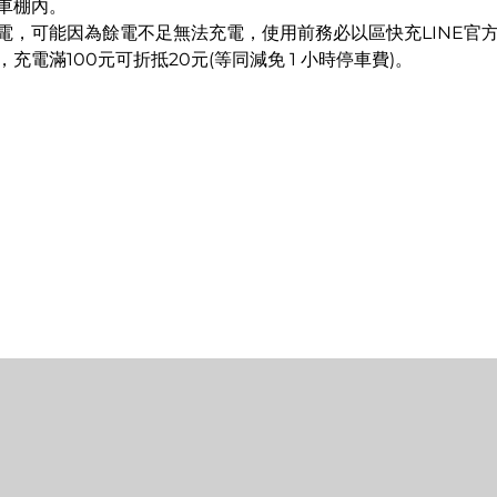
車棚內。
電，可能因為餘電不足無法充電，使用前務必以區快充LINE官
充電滿100元可折抵20元(等同減免 1 小時停車費)。