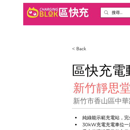
< Back
​區快充
新竹靜思
新竹市香山區中華路
純綠能示範充電站，完
30kW充電充電車位一