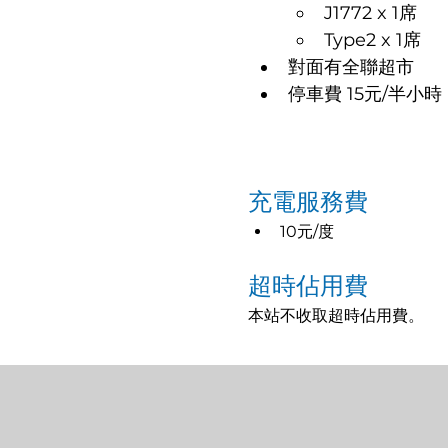
J1772 x 1席
Type2 x 1席
對面有全聯超市
停車費 15元/半
充電服務費
10元/度
超時佔用費
本站不收取超時佔用費。